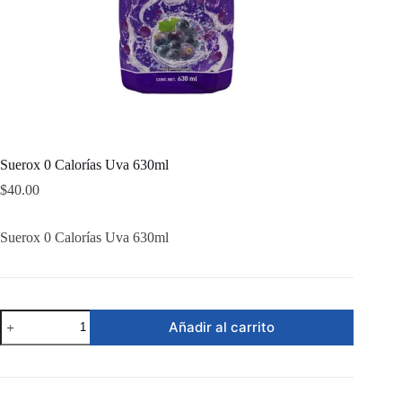
Suerox 0 Calorías Uva 630ml
$
40.00
Suerox 0 Calorías Uva 630ml
Suerox
Añadir al carrito
0
Calorías
Uva
630ml
cantidad