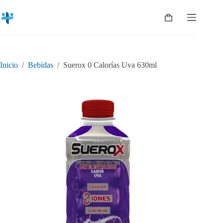
Saltar
al
Shopping
contenido
cart
Inicio
/
Bebidas
/
Suerox 0 Calorías Uva 630ml