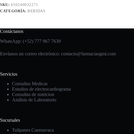
SKU:
650240032271
CATEGORÍA:
BEBIDAS
Contáctanos
WhatsApp: (+52) 777 967 7639
Envíanos un correo electrónico: contacto
@farmaciasgmi.com
Servicios
Consultas Medicas
Estudios de electrocardiograma
Consultas de nutricion
Análisis de Laboratorio
Sucursales
Tulipanes Cuernavaca