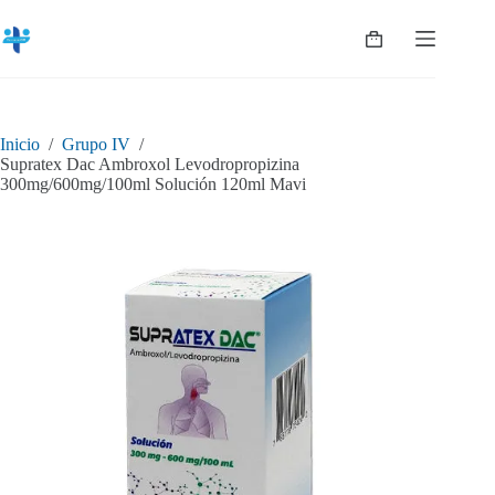
Saltar
al
Shopping
contenido
cart
Inicio
/
Grupo IV
/
Supratex Dac Ambroxol Levodropropizina
300mg/600mg/100ml Solución 120ml Mavi