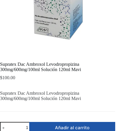
Supratex Dac Ambroxol Levodropropizina
300mg/600mg/100ml Solución 120ml Mavi
$
100.00
Supratex Dac Ambroxol Levodropropizina
300mg/600mg/100ml Solución 120ml Mavi
Supratex
Añadir al carrito
Dac