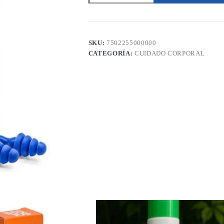
1
Par
Medisante
cantidad
SKU:
7502255000000
CATEGORÍA:
CUIDADO CORPORAL