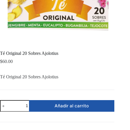
Té Original 20 Sobres Ajolotius
$
60.00
Té Original 20 Sobres Ajolotius
Té
Añadir al carrito
Original
20
Sobres
Ajolotius
cantidad