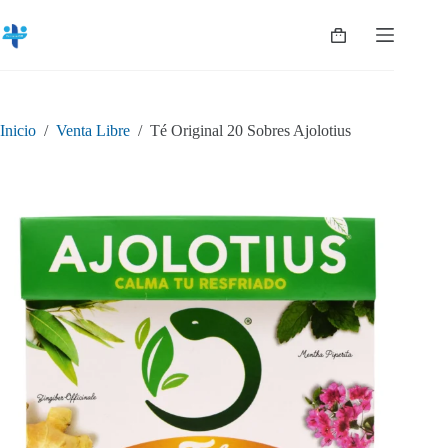
Saltar
al
Shopping
contenido
cart
Inicio
/
Venta Libre
/
Té Original 20 Sobres Ajolotius