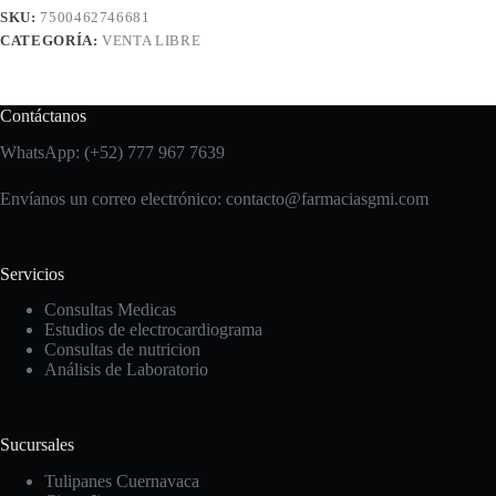
SKU:
7500462746681
CATEGORÍA:
VENTA LIBRE
Contáctanos
WhatsApp: (+52) 777 967 7639
Envíanos un correo electrónico: contacto
@farmaciasgmi.com
Servicios
Consultas Medicas
Estudios de electrocardiograma
Consultas de nutricion
Análisis de Laboratorio
Sucursales
Tulipanes Cuernavaca