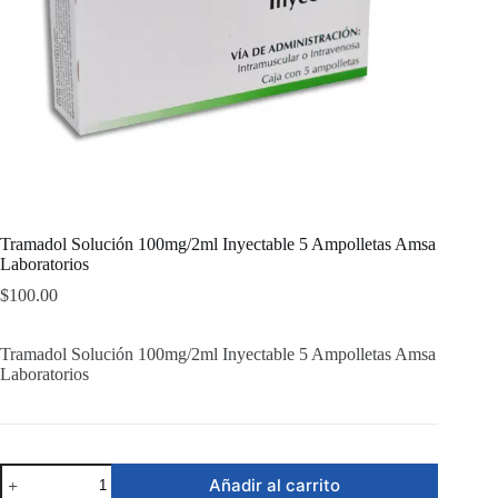
Tramadol Solución 100mg/2ml Inyectable 5 Ampolletas Amsa
Laboratorios
$
100.00
Tramadol Solución 100mg/2ml Inyectable 5 Ampolletas Amsa
Laboratorios
Tramadol
Añadir al carrito
Solución