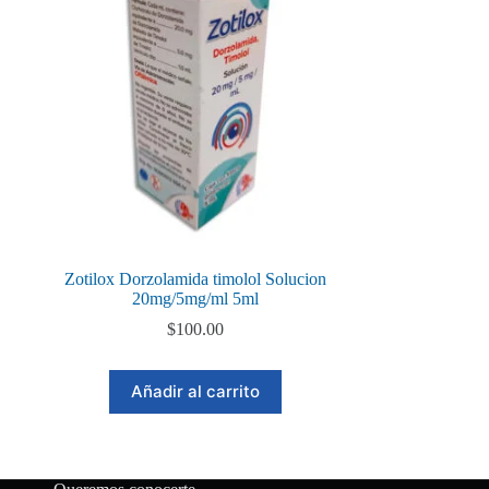
Zotilox Dorzolamida timolol Solucion
20mg/5mg/ml 5ml
$
100.00
Añadir al carrito