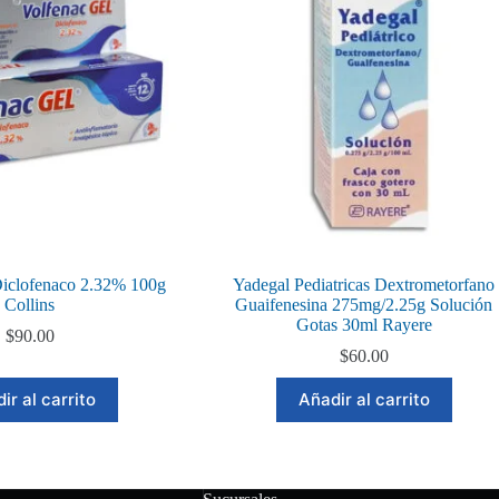
Diclofenaco 2.32% 100g
Yadegal Pediatricas Dextrometorfano
Collins
Guaifenesina 275mg/2.25g Solución
Gotas 30ml Rayere
$
90.00
$
60.00
ir al carrito
Añadir al carrito