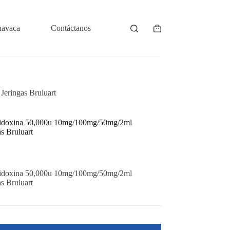
navaca
Contáctanos
Shopping
cart
eringas Bruluart
ridoxina 50,000u 10mg/100mg/50mg/2ml
s Bruluart
ridoxina 50,000u 10mg/100mg/50mg/2ml
s Bruluart