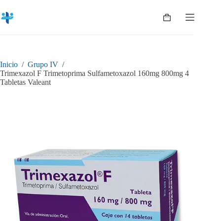
Saltar
al
Shopping
contenido
cart
Inicio
/
Grupo IV
/
Trimexazol F Trimetoprima Sulfametoxazol 160mg 800mg 4
Tabletas Valeant