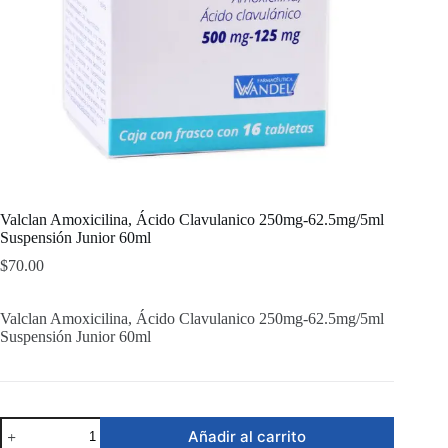
Valclan Amoxicilina, Ácido Clavulanico 250mg-62.5mg/5ml
Suspensión Junior 60ml
$
70.00
Valclan Amoxicilina, Ácido Clavulanico 250mg-62.5mg/5ml
Suspensión Junior 60ml
Valclan
Añadir al carrito
Amoxicilina,