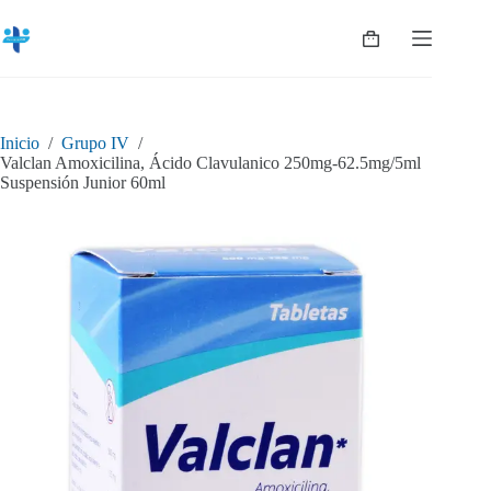
Saltar
al
Shopping
contenido
cart
Inicio
/
Grupo IV
/
Valclan Amoxicilina, Ácido Clavulanico 250mg-62.5mg/5ml
Suspensión Junior 60ml