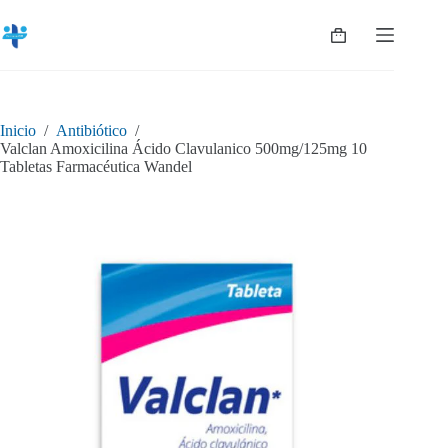
Saltar
al
Shopping
contenido
cart
Inicio
/
Antibiótico
/
Valclan Amoxicilina Ácido Clavulanico 500mg/125mg 10
Tabletas Farmacéutica Wandel