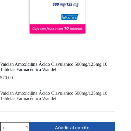
Valclan Amoxicilina Ácido Clavulanico 500mg/125mg 10
Tabletas Farmacéutica Wandel
$
70.00
Valclan Amoxicilina Ácido Clavulanico 500mg/125mg 10
Tabletas Farmacéutica Wandel
Valclan
Añadir al carrito
Amoxicilina