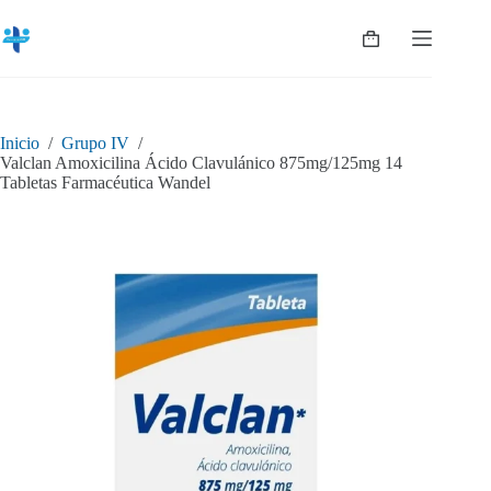
Saltar
al
Shopping
contenido
cart
Inicio
/
Grupo IV
/
Valclan Amoxicilina Ácido Clavulánico 875mg/125mg 14
Tabletas Farmacéutica Wandel