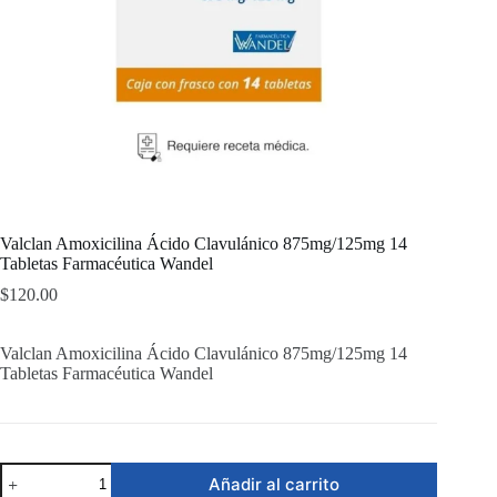
Valclan Amoxicilina Ácido Clavulánico 875mg/125mg 14
Tabletas Farmacéutica Wandel
$
120.00
Valclan Amoxicilina Ácido Clavulánico 875mg/125mg 14
Tabletas Farmacéutica Wandel
Valclan
Añadir al carrito
Amoxicilina