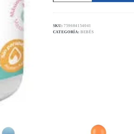
230g
Jaloma
cantidad
SKU:
759684154041
CATEGORÍA:
BEBÉS