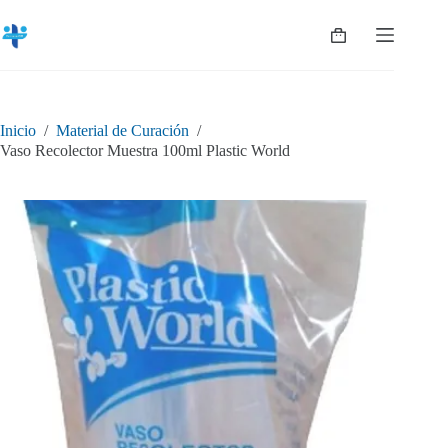
Saltar
al
Shopping
contenido
cart
Inicio
/
Material de Curación
/
Vaso Recolector Muestra 100ml Plastic World