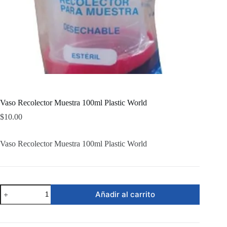
Vaso Recolector Muestra 100ml Plastic World
$
10.00
Vaso Recolector Muestra 100ml Plastic World
Vaso
Añadir al carrito
Recolector
Muestra
100ml
Plastic