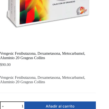
Vengesic Fenibutazona, Dexametasona, Metocarbamol,
Aluminio 20 Grageas Collins
$
90.00
Vengesic Fenibutazona, Dexametasona, Metocarbamol,
Aluminio 20 Grageas Collins
Vengesic
Añadir al carrito
Fenibutazona,