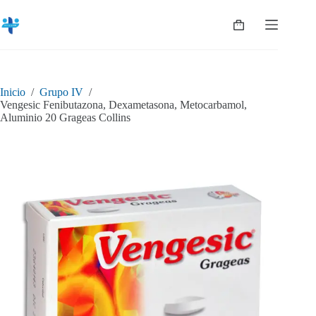
Saltar
al
Shopping
contenido
cart
Inicio
/
Grupo IV
/
Vengesic Fenibutazona, Dexametasona, Metocarbamol,
Aluminio 20 Grageas Collins