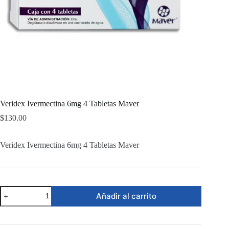
Veridex Ivermectina 6mg 4 Tabletas Maver
$
130.00
Veridex Ivermectina 6mg 4 Tabletas Maver
Veridex
Añadir al carrito
Ivermectina
6mg
4
Tabletas