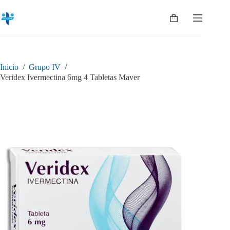
Saltar
al
Shopping
contenido
cart
Inicio
/
Grupo IV
/
Veridex Ivermectina 6mg 4 Tabletas Maver