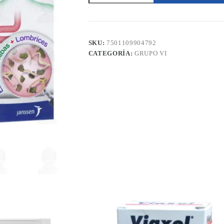
Quinfamida
300
mg
150
mg
SKU:
7501109904792
2
CATEGORÍA:
GRUPO VI
Tabletas
cantidad