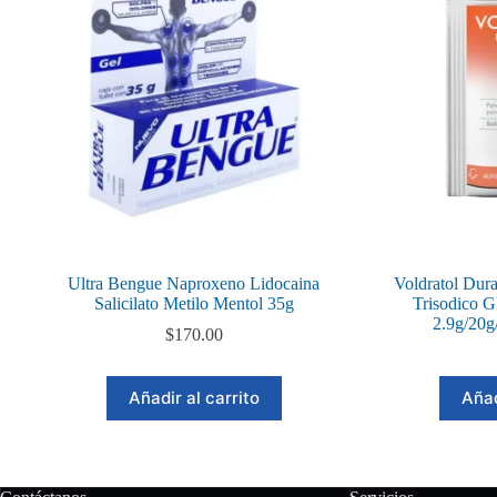
Ultra Bengue Naproxeno Lidocaina
Voldratol Dura
Salicilato Metilo Mentol 35g
Trisodico G
2.9g/20g
$
170.00
Añadir al carrito
Añad