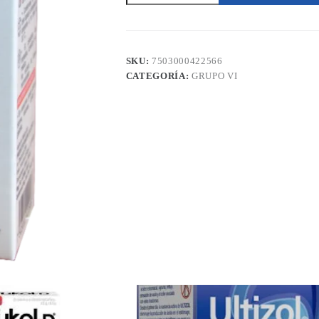
Pediátrico
30ml
Maver
cantidad
SKU:
7503000422566
CATEGORÍA:
GRUPO VI