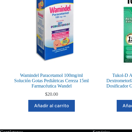
Wamindel Paracetamol 100mg/ml
Tukol-D A
Solución Gotas Pediátricas Cereza 15ml
Dextrometorf
Farmacéutica Wandel
Dosificador 
$
20.00
Añadir al carrito
Añad