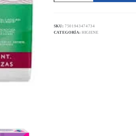
Súper
40cm
8
Piezas
cantidad
SKU:
7501943474734
CATEGORÍA:
HIGIENE