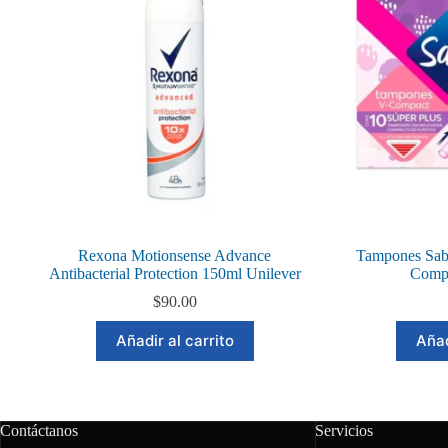
Rexona Motionsense Advance
Tampones Saba
Antibacterial Protection 150ml Unilever
Compa
$
90.00
Añadir al carrito
Añad
Contáctanos
Servicios