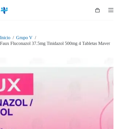
Saltar
al
Shopping
contenido
cart
Inicio
/
Grupo V
/
Faux Fluconazol 37.5mg Tinidazol 500mg 4 Tabletas Maver