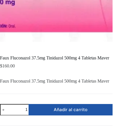
Faux Fluconazol 37.5mg Tinidazol 500mg 4 Tabletas Maver
$
160.00
Faux Fluconazol 37.5mg Tinidazol 500mg 4 Tabletas Maver
Faux
Añadir al carrito
Fluconazol
37.5mg
Tinidazol
500mg