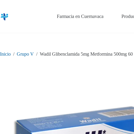
Saltar
al
contenido
Farmacia en Cuernavaca
Produc
Inicio
/
Grupo V
/
Wadil Glibenclamida 5mg Metformina 500mg 60 