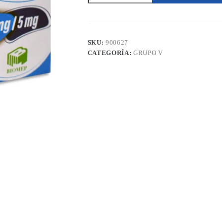
Metformina
500mg
60
Tabletas
Biomep
SKU:
900627
cantidad
CATEGORÍA:
GRUPO V