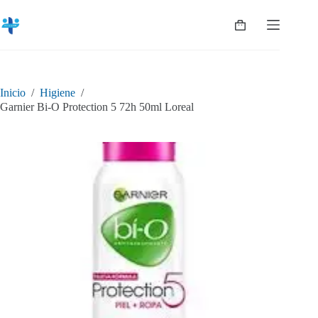
Saltar
al
Shopping
contenido
cart
Inicio
/
Higiene
/
Garnier Bi-O Protection 5 72h 50ml Loreal