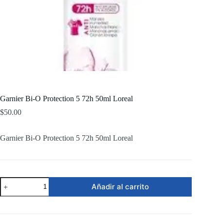
Garnier Bi-O Protection 5 72h 50ml Loreal
$
50.00
Garnier Bi-O Protection 5 72h 50ml Loreal
Garnier
Añadir al carrito
Bi-
O
Protection
5