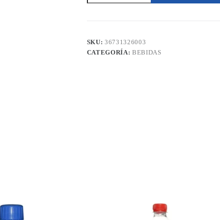
Frutas
1
Litro
cantidad
SKU:
36731326003
CATEGORÍA:
BEBIDAS