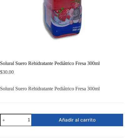
Solural Suero Rehidratante Pediátrico Fresa 300ml
$
30.00
Solural Suero Rehidratante Pediátrico Fresa 300ml
Solural
Añadir al carrito
Suero
Rehidratante
Pediátrico
Fresa