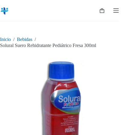
Saltar
al
Shopping
contenido
cart
Inicio
/
Bebidas
/
Solural Suero Rehidratante Pediátrico Fresa 300ml