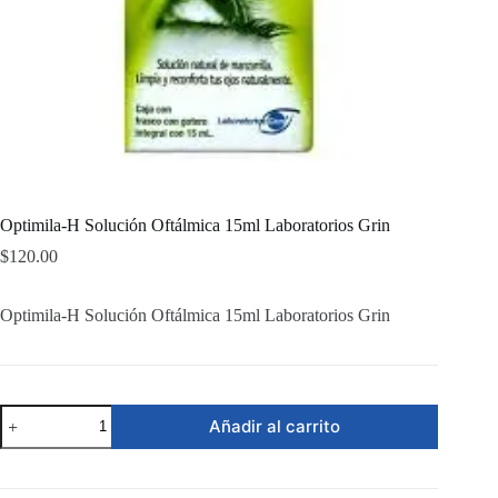
Optimila-H Solución Oftálmica 15ml Laboratorios Grin
$
120.00
Optimila-H Solución Oftálmica 15ml Laboratorios Grin
Optimila-
Añadir al carrito
H
Solución
Oftálmica
15ml