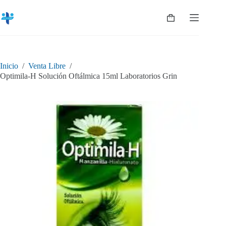
Saltar
al
Shopping
contenido
cart
Inicio
/
Venta Libre
/
Optimila-H Solución Oftálmica 15ml Laboratorios Grin