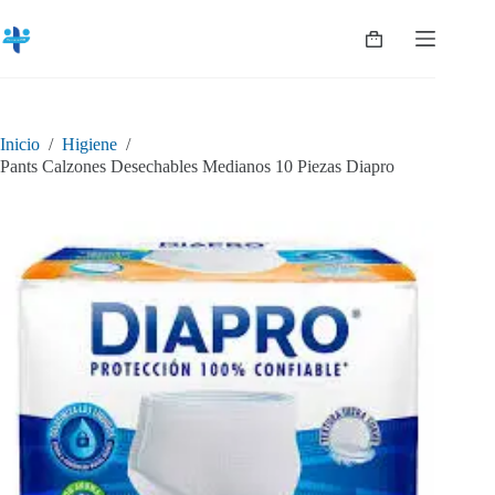
Saltar
al
Shopping
contenido
cart
Inicio
/
Higiene
/
Pants Calzones Desechables Medianos 10 Piezas Diapro