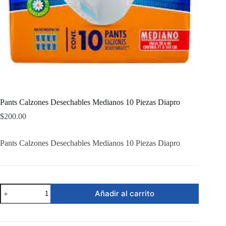
Pants Calzones Desechables Medianos 10 Piezas Diapro
$
200.00
Pants Calzones Desechables Medianos 10 Piezas Diapro
Pants
Añadir al carrito
Calzones
Desechables
Medianos
10