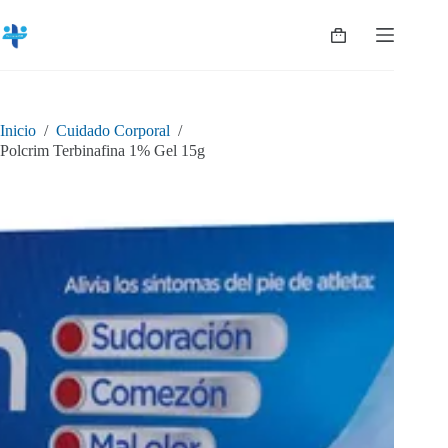
Saltar
al
Shopping
contenido
cart
Inicio
/
Cuidado Corporal
/
Polcrim Terbinafina 1% Gel 15g