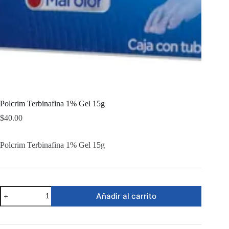
Polcrim Terbinafina 1% Gel 15g
$
40.00
Polcrim Terbinafina 1% Gel 15g
Polcrim
Añadir al carrito
Terbinafina
1%
Gel
15g