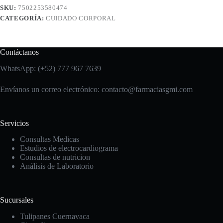
SKU:
7502253580474
CATEGORÍA:
CUIDADO CORPORAL
Contáctanos
WhatsApp: (+52) 777 967 7639
Envíanos un correo electrónico: contacto
@farmaciasgmi.com
Servicios
Consultas Medicas
Estudios de electrocardiograma
Consultas de nutricion
Análisis de Laboratorio
Sucursales
Tulipanes Cuernavaca