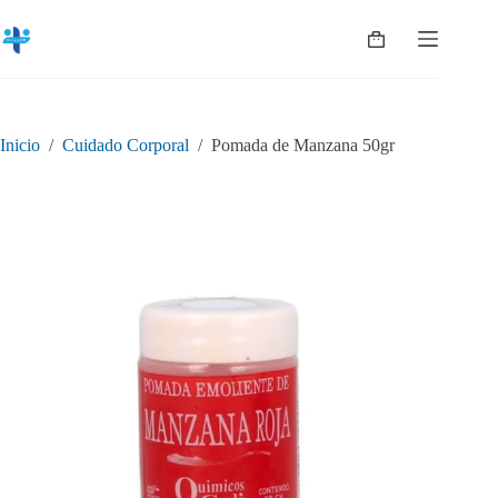
Saltar
al
Shopping
contenido
cart
Inicio
/
Cuidado Corporal
/
Pomada de Manzana 50gr