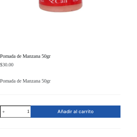
Pomada de Manzana 50gr
$
30.00
Pomada de Manzana 50gr
Pomada
Añadir al carrito
de
Manzana
50gr
cantidad