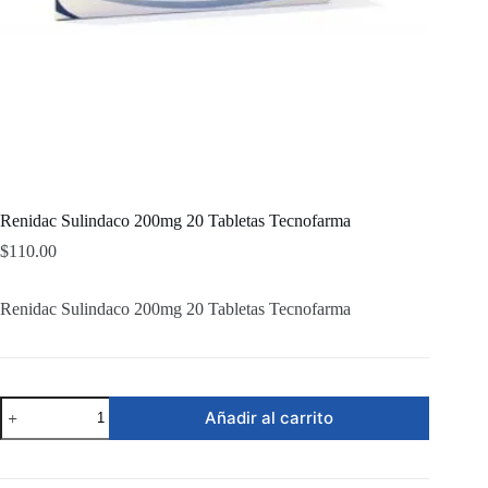
Renidac Sulindaco 200mg 20 Tabletas Tecnofarma
$
110.00
Renidac Sulindaco 200mg 20 Tabletas Tecnofarma
Renidac
Añadir al carrito
Sulindaco
200mg
20
Tabletas