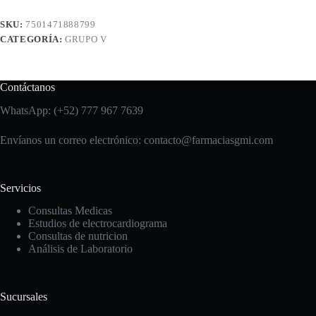
Tecnofarma
cantidad
SKU:
7501471888799
CATEGORÍA:
GRUPO V
Contáctanos
WhatsApp: (+52) 777 967 7639
Envíanos un correo electrónico: contacto
@farmaciasgmi.com
Servicios
Consultas Medicas
Estudios de electrocardiograma
Consultas de nutricion
Análisis de Laboratorio
Sucursales