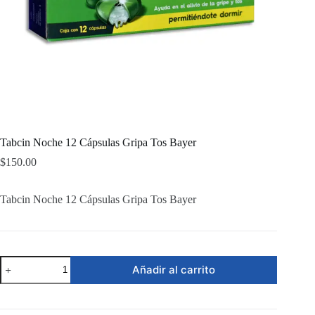
Tabcin Noche 12 Cápsulas Gripa Tos Bayer
$
150.00
Tabcin Noche 12 Cápsulas Gripa Tos Bayer
Tabcin
Añadir al carrito
Noche
12
Cápsulas
Gripa