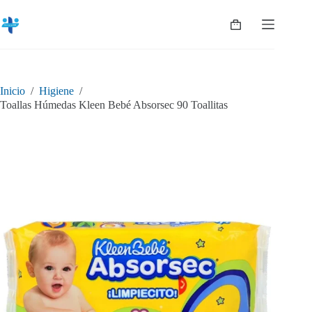
Saltar
al
Shopping
contenido
cart
Inicio
/
Higiene
/
Toallas Húmedas Kleen Bebé Absorsec 90 Toallitas