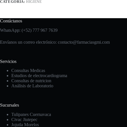
CATEGORÍA:
HIGIENE
Contáctanos
WhatsApp: (+52) 777 967 7639
Envíanos un correo electrónico: contacto
@farmaciasgmi.com
Servicios
Consultas Medicas
Estudios de electrocardiograma
Consultas de nutricion
Análisis de Laboratorio
Sucursales
Tulipanes Cuernavaca
Civac Jiutepec
Jojutla Morelos