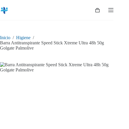
Saltar
al
Shopping
contenido
cart
Inicio
/
Higiene
/
Barra Antitranspirante Speed Stick Xtreme Ultra 48h 50g
Golgate Palmolive